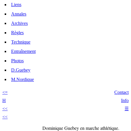
Liens
Annales
Archives
Règles
Technique
Entraînement
Photos
D.Guebey
M.Nordique
<=
Contact
H
Info
<<
☰
<<
Dominique Guebey
en marche athlétique.