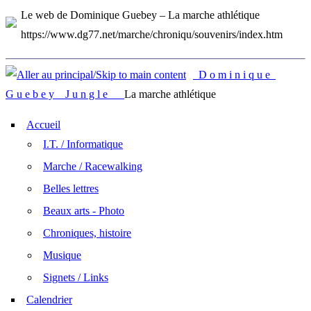
Le web de Dominique Guebey – La marche athlétique
https://www.dg77.net/marche/chroniqu/souvenirs/index.htm
D o m i n i q u e
G u e b e y J u n g l e
La marche athlétique
Accueil
I.T. / Informatique
Marche / Racewalking
Belles lettres
Beaux arts - Photo
Chroniques, histoire
Musique
Signets / Links
Calendrier