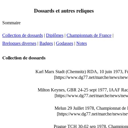
Dossards et autres reliques
Sommaire
Collection de dossards
|
Diplômes
|
Championnats de France
|
Breloques diverses
|
Badges
|
Godasses
|
Notes
Collection de dossards
Karl Marx Stadt (Chemnitz) RDA, 10 juin 1973, F
[https://www.dg77.net/marche/news/n
Milton Keynes, GBR 24-25 sept 1977, IAAF Rac
[https://www.dg77.net/marche/news/n
Melun 29 Juillet 1978, Championnat de
[https://www.dg77.net/marche/news/n
Prague TCH 30-02 sep 1978, Championn