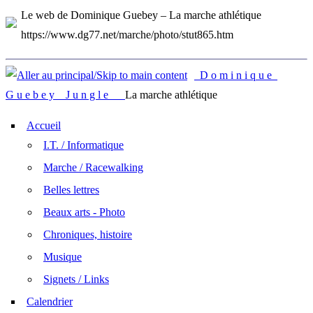
Le web de Dominique Guebey – La marche athlétique
https://www.dg77.net/marche/photo/stut865.htm
D o m i n i q u e
G u e b e y J u n g l e
La marche athlétique
Accueil
I.T. / Informatique
Marche / Racewalking
Belles lettres
Beaux arts - Photo
Chroniques, histoire
Musique
Signets / Links
Calendrier