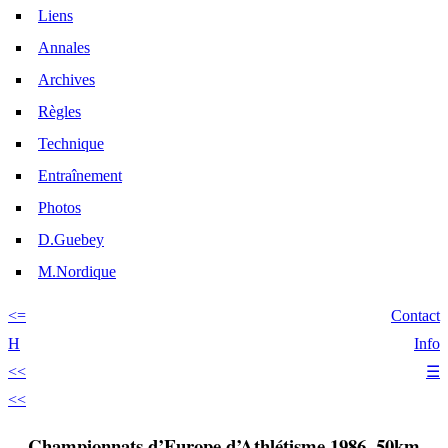
Liens
Annales
Archives
Règles
Technique
Entraînement
Photos
D.Guebey
M.Nordique
<=
Contact
H
Info
<<
☰
<<
Championnats d’Europe d’Athlétisme 1986, 50km