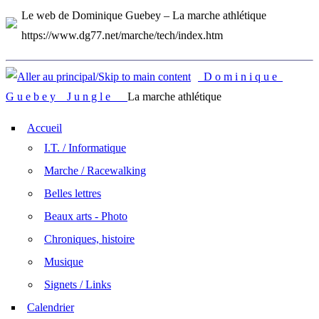
Le web de Dominique Guebey – La marche athlétique
https://www.dg77.net/marche/tech/index.htm
D o m i n i q u e
G u e b e y J u n g l e
La marche athlétique
Accueil
I.T. / Informatique
Marche / Racewalking
Belles lettres
Beaux arts - Photo
Chroniques, histoire
Musique
Signets / Links
Calendrier