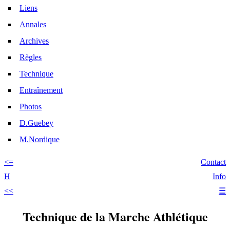
Liens
Annales
Archives
Règles
Technique
Entraînement
Photos
D.Guebey
M.Nordique
<=
Contact
H
Info
<<
☰
Technique de la Marche Athlétique