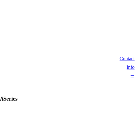
Contact
Info
☰
iSeries