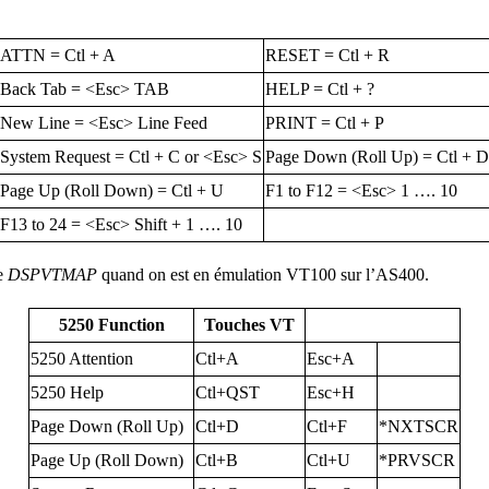
ATTN = Ctl + A
RESET = Ctl + R
Back Tab = <Esc> TAB
HELP = Ctl + ?
New Line = <Esc> Line Feed
PRINT = Ctl + P
System Request = Ctl + C or <Esc> S
Page Down (Roll Up) = Ctl + D
Page Up (Roll Down) = Ctl + U
F1 to F12 = <Esc> 1 …. 10
F13 to 24 = <Esc> Shift + 1 …. 10
de
DSPVTMAP
quand on est en émulation VT100 sur l’AS400.
5250 Function
Touches VT
5250 Attention
Ctl+A
Esc+A
5250 Help
Ctl+QST
Esc+H
Page Down (Roll Up)
Ctl+D
Ctl+F
*NXTSCR
Page Up (Roll Down)
Ctl+B
Ctl+U
*PRVSCR