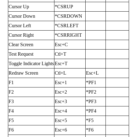
Cursor Up
*CSRUP
Cursor Down
*CSRDOWN
Cursor Left
*CSRLEFT
Cursor Right
*CSRRIGHT
Clear Screen
Esc+C
Test Request
Ctl+T
Toggle Indicator Lights
Esc+T
Redraw Screen
Ctl+L
Esc+L
F1
Esc+1
*PF1
F2
Esc+2
*PF2
F3
Esc+3
*PF3
F4
Esc+4
*PF4
F5
Esc+5
*F5
F6
Esc+6
*F6