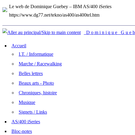
Le web de Dominique Guebey – IBM AS/400 iSeries
https://www.dg77.net/tekno/as400/as400tel.htm
D o m i n i q u e G u e
Accueil
I.T. / Informatique
Marche / Racewalking
Belles lettres
Beaux arts - Photo
Chroniques, histoire
Musique
Signets / Links
AS/400 iSeries
Bloc-notes