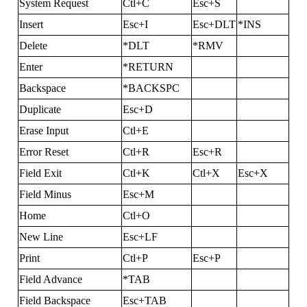
System Request
Ctl+C
Esc+S
Insert
Esc+I
Esc+DLT
*INS
Delete
*DLT
*RMV
Enter
*RETURN
Backspace
*BACKSPC
Duplicate
Esc+D
Erase Input
Ctl+E
Error Reset
Ctl+R
Esc+R
Field Exit
Ctl+K
Ctl+X
Esc+X
Field Minus
Esc+M
Home
Ctl+O
New Line
Esc+LF
Print
Ctl+P
Esc+P
Field Advance
*TAB
Field Backspace
Esc+TAB